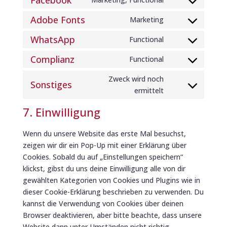
matomo
Consent
service
to
Adobe Fonts
Marketing
google-
Consent
service
fonts
to
WhatsApp
Functional
facebook
Consent
service
to
Complianz
Functional
adobe-
Consent
service
fonts
to
Zweck wird noch
whatsapp
Sonstiges
service
Consent
ermittelt
complianz
to
7. Einwilligung
service
sonstiges
Wenn du unsere Website das erste Mal besuchst,
zeigen wir dir ein Pop-Up mit einer Erklärung über
Cookies. Sobald du auf „Einstellungen speichern“
klickst, gibst du uns deine Einwilligung alle von dir
gewählten Kategorien von Cookies und Plugins wie in
dieser Cookie-Erklärung beschrieben zu verwenden. Du
kannst die Verwendung von Cookies über deinen
Browser deaktivieren, aber bitte beachte, dass unsere
Website dann unter Umständen nicht richtig