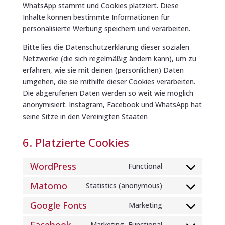
WhatsApp stammt und Cookies platziert. Diese
Inhalte können bestimmte Informationen für
personalisierte Werbung speichern und verarbeiten.
Bitte lies die Datenschutzerklärung dieser sozialen
Netzwerke (die sich regelmäßig ändern kann), um zu
erfahren, wie sie mit deinen (persönlichen) Daten
umgehen, die sie mithilfe dieser Cookies verarbeiten.
Die abgerufenen Daten werden so weit wie möglich
anonymisiert. Instagram, Facebook und WhatsApp hat
seine Sitze in den Vereinigten Staaten
6. Platzierte Cookies
WordPress
Functional
Consent
to
Matomo
Statistics (anonymous)
Consent
service
to
Google Fonts
Marketing
wordpress
Consent
service
to
Facebook
Marketing, Functional